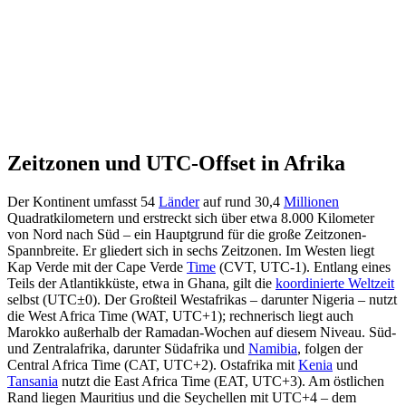
Zeitzonen und UTC-Offset in Afrika
Der Kontinent umfasst 54
Länder
auf rund 30,4
Millionen
Quadratkilometern und erstreckt sich über etwa 8.000 Kilometer
von Nord nach Süd – ein Hauptgrund für die große Zeitzonen-
Spannbreite. Er gliedert sich in sechs Zeitzonen. Im Westen liegt
Kap Verde mit der Cape Verde
Time
(CVT, UTC-1). Entlang eines
Teils der Atlantikküste, etwa in Ghana, gilt die
koordinierte Weltzeit
selbst (UTC±0). Der Großteil Westafrikas – darunter Nigeria – nutzt
die West Africa Time (WAT, UTC+1); rechnerisch liegt auch
Marokko außerhalb der Ramadan-Wochen auf diesem Niveau. Süd-
und Zentralafrika, darunter Südafrika und
Namibia
, folgen der
Central Africa Time (CAT, UTC+2). Ostafrika mit
Kenia
und
Tansania
nutzt die East Africa Time (EAT, UTC+3). Am östlichen
Rand liegen Mauritius und die Seychellen mit UTC+4 – dem