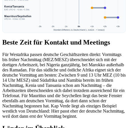
Kenia/Tansania
EAT, UTC+3 · +2 bis +1 Std.
Mauritius/Seychellen
UTC+4 · +3 bis +2 Std.
-3h
-2h
-1h
0h
+1h
+2h
+3h
Stunden-Differenz zu Deutschland (– zurück · + voraus)
Beste Zeit für Kontakt und Meetings
Für Westafrika passen deutsche Geschäftszeiten direkt: Vormittags
bis früher Nachmittag (MEZ/MESZ) überschneidet sich mit der
dortigen Arbeitszeit, bei Nigeria ganzjährig, bei Marokko außerhalb
des Ramadan. Für das südliche und östliche Afrika eignet sich der
deutsche Vormittag am besten: Zwischen 9 und 13 Uhr MEZ (10 bis
14 Uhr MESZ) sind Südafrika und Namibia bereits im frühen
Nachmittag, Kenia und Tansania schon am Nachmittag – die
Arbeitszeiten überschneiden sich dabei trotzdem ausreichend für ein
Telefonat. Für Mauritius und die Seychellen liegt das beste Fenster
ebenfalls am deutschen Vormittag, da dort dann schon der
Nachmittag begonnen hat. Kap Verde liegt als einziges Beispiel
westlich von Deutschland: Hier passt eher der deutsche Nachmittag,
weil dort dann erst der Vormittag beginnt.