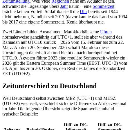
Zeitumstellung
. Weil viele
Regionen
nahe am Äquator liegen,
schwankt die Tageslänge übers
Jahr
kaum – eine
Sommerzeit
brächte keinen Vorteil. Südafrika stellt die
Uhr
bereits seit 1944
nicht mehr um, Namibia seit 2017 (davor kannte das Land von 1994
bis 2017 eine eigene Sommerzeit), Kenia überhaupt nie.
Zwei Länder bilden Ausnahmen. Marokko hält seine
Uhren
normalerweise ganzjährig auf UTC+1, stellt sie aber während des
Ramadan auf UTC±0 zurück – 2026 vom 15. Februar bis zum 22.
März. Ab dem 20. September 2026 schafft Marokko diese
Umstellungen dauerhaft ab und bleibt danach durchgehend bei
UTC±0. Ägypten führte 2023 eine reguläre Sommerzeit wieder ein:
2026 gilt die Eastern European Summer Time (EEST, UTC+3) vom
24. April bis zum 30. Oktober, den Rest des Jahres die Standardzeit
EET (UTC+2).
Zeitunterschied zu Deutschland
Weil Deutschland selbst zwischen MEZ (UTC+1) und MESZ
(UTC+2) wechselt, verschiebt sich die Differenz zu Afrika zweimal
im Jahr. Die folgende Übersicht zeigt die Spannweite anhand
typischer Beispiele:
Diff. zu DE-
Diff. zu DE-
Zeitzone
Beispielländer
Winterzeit
Sommerzeit