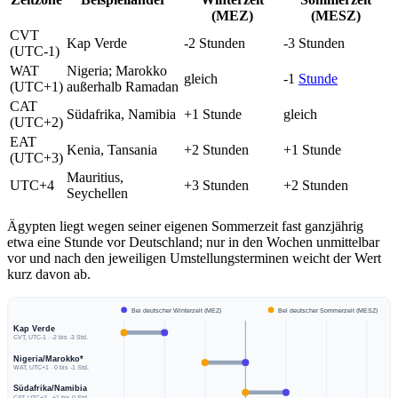
(MEZ)
(MESZ)
CVT
Kap Verde
-2 Stunden
-3 Stunden
(UTC-1)
WAT
Nigeria; Marokko
gleich
-1
Stunde
(UTC+1)
außerhalb Ramadan
CAT
Südafrika, Namibia
+1 Stunde
gleich
(UTC+2)
EAT
Kenia, Tansania
+2 Stunden
+1 Stunde
(UTC+3)
Mauritius,
UTC+4
+3 Stunden
+2 Stunden
Seychellen
Ägypten liegt wegen seiner eigenen Sommerzeit fast ganzjährig
etwa eine Stunde vor Deutschland; nur in den Wochen unmittelbar
vor und nach den jeweiligen Umstellungsterminen weicht der Wert
kurz davon ab.
Bei deutscher Winterzeit (MEZ)
Bei deutscher Sommerzeit (MESZ)
Kap Verde
CVT, UTC-1 · -2 bis -3 Std.
Nigeria/Marokko*
WAT, UTC+1 · 0 bis -1 Std.
Südafrika/Namibia
CAT, UTC+2 · +1 bis 0 Std.