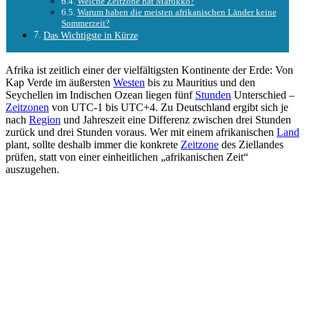
Welche Zeitzone hat Marokko?
Warum haben die meisten afrikanischen Länder keine
Sommerzeit?
Das Wichtigste in Kürze
Afrika ist zeitlich einer der vielfältigsten Kontinente der Erde: Von
Kap Verde im äußersten
Westen
bis zu Mauritius und den
Seychellen im Indischen Ozean liegen fünf
Stunden
Unterschied –
Zeitzonen
von UTC-1 bis UTC+4. Zu Deutschland ergibt sich je
nach
Region
und Jahreszeit eine Differenz zwischen drei Stunden
zurück und drei Stunden voraus. Wer mit einem afrikanischen
Land
plant, sollte deshalb immer die konkrete
Zeitzone
des Ziellandes
prüfen, statt von einer einheitlichen „afrikanischen Zeit“
auszugehen.