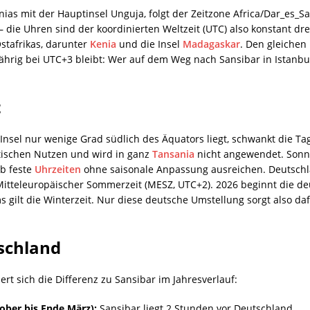
ias mit der Hauptinsel Unguja, folgt der Zeitzone Africa/Dar_es_Sal
 die Uhren sind der koordinierten Weltzeit (UTC) also konstant dre
stafrikas, darunter
Kenia
und die Insel
Madagaskar
. Den gleichen
zjährig bei UTC+3 bleibt: Wer auf dem Weg nach Sansibar in Istanb
t
 Insel nur wenige Grad südlich des Äquators liegt, schwankt die T
ktischen Nutzen und wird in ganz
Tansania
nicht angewendet. Sonn
b feste
Uhrzeiten
ohne saisonale Anpassung ausreichen. Deutsch
itteleuropäischer Sommerzeit (MESZ, UTC+2). 2026 beginnt die d
 gilt die Winterzeit. Nur diese deutsche Umstellung sorgt also da
schland
rt sich die Differenz zu Sansibar im Jahresverlauf:
ober bis Ende März):
Sansibar liegt 2 Stunden vor Deutschland.