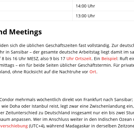
14:00 Uhr
13:00 Uhr
und Meetings
iden sich die üblichen Geschäftszeiten fast vollständig. Zur deuts
hr in Sansibar – der gesamte deutsche Arbeitstag liegt damit im s
 8 bis 16 Uhr MESZ, also 9 bis 17
Uhr Ortszeit
. Ein
Beispiel
: Ruft e
 mittags – ein für beide Seiten üblicher Geschäftstermin. Für privat
hland, ohne Rücksicht auf die Nachtruhe vor
Ort
.
ondor mehrmals wöchentlich direkt von Frankfurt nach Sansibar; di
wie Doha oder Istanbul reist, legt zwar eine Zwischenlandung ein
r Zeitunterschied zu Deutschland insgesamt nur ein bis zwei Stund
 kaum anpassen. Wer im Anschluss weiter in den Indischen Ozean re
tverschiebung
(UTC+4), während Madagaskar in derselben Zeitzone