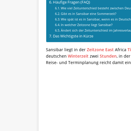
Häufige Fragen (FAQ)
Wie viel Zeitunterschied besteht zwischen De
Gibt es in Sansibar eine Sommerzeit?
Wie spät ist es in Sansibar, wenn es in Deutsch
In welcher Zeitzone liegt Sansibar?
Ändert sich der Zeitunterschied im Jahresverla
Das Wichtigste in Kürze
Sansibar liegt in der
Zeitzone
East
Africa
T
deutschen
Winterzeit
zwei
Stunden
, in de
Reise- und Terminplanung reicht damit ein