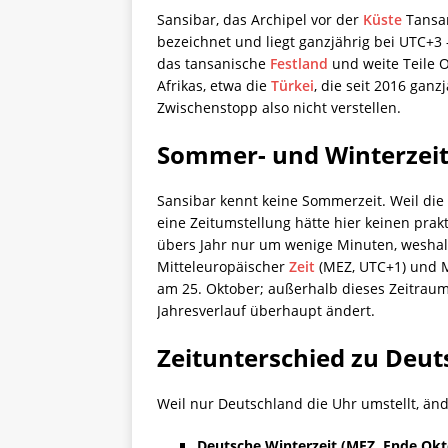
Sansibar, das Archipel vor der
Küste
Tansan
bezeichnet und liegt ganzjährig bei UTC+3 –
das tansanische
Festland
und weite Teile O
Afrikas, etwa die
Türkei
, die seit 2016 gan
Zwischenstopp also nicht verstellen.
Sommer- und Winterzei
Sansibar kennt keine Sommerzeit. Weil die
eine Zeitumstellung hätte hier keinen pra
übers Jahr nur um wenige Minuten, weshal
Mitteleuropäischer
Zeit
(MEZ, UTC+1) und M
am 25. Oktober; außerhalb dieses Zeitraums
Jahresverlauf überhaupt ändert.
Zeitunterschied zu Deut
Weil nur Deutschland die Uhr umstellt, ände
Deutsche Winterzeit (MEZ, Ende Okt