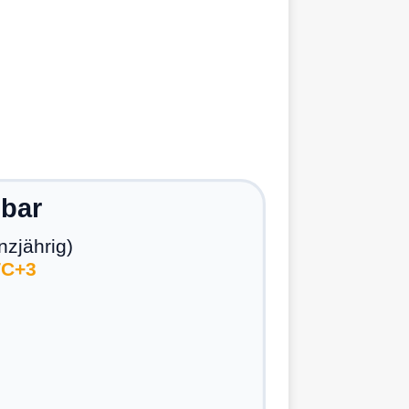
ibar
nzjährig)
TC+3