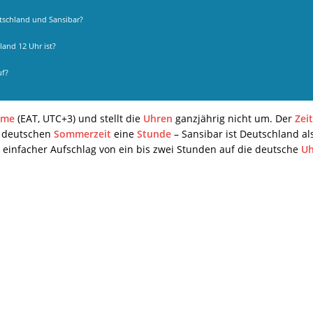
utschland und Sansibar?
land 12 Uhr ist?
uf?
ime
(EAT, UTC+3) und stellt die
Uhren
ganzjährig nicht um. Der
Zei
r deutschen
Sommerzeit
eine
Stunde
– Sansibar ist Deutschland a
 einfacher Aufschlag von ein bis zwei Stunden auf die deutsche
Uh