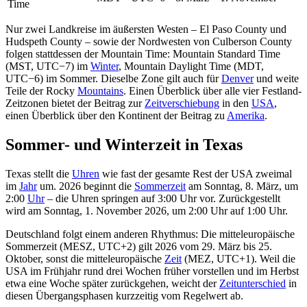
Time
Nur zwei Landkreise im äußersten Westen – El Paso County und
Hudspeth County – sowie der Nordwesten von Culberson County
folgen stattdessen der Mountain Time: Mountain Standard Time
(MST, UTC−7) im
Winter
, Mountain Daylight Time (MDT,
UTC−6) im Sommer. Dieselbe Zone gilt auch für
Denver
und weite
Teile der Rocky
Mountains
. Einen Überblick über alle vier Festland-
Zeitzonen bietet der Beitrag zur
Zeitverschiebung
in den
USA
,
einen Überblick über den Kontinent der Beitrag zu
Amerika
.
Sommer- und Winterzeit in Texas
Texas stellt die
Uhren
wie fast der gesamte Rest der USA zweimal
im
Jahr
um. 2026 beginnt die
Sommerzeit
am Sonntag, 8. März, um
2:00
Uhr
– die Uhren springen auf 3:00 Uhr vor. Zurückgestellt
wird am Sonntag, 1. November 2026, um 2:00 Uhr auf 1:00 Uhr.
Deutschland folgt einem anderen Rhythmus: Die mitteleuropäische
Sommerzeit (MESZ, UTC+2) gilt 2026 vom 29. März bis 25.
Oktober, sonst die mitteleuropäische
Zeit
(MEZ, UTC+1). Weil die
USA im Frühjahr rund drei Wochen früher vorstellen und im Herbst
etwa eine Woche später zurückgehen, weicht der
Zeitunterschied
in
diesen Übergangsphasen kurzzeitig vom Regelwert ab.