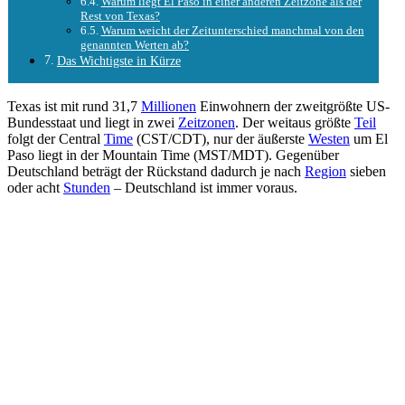
Warum liegt El Paso in einer anderen Zeitzone als der
Rest von Texas?
Warum weicht der Zeitunterschied manchmal von den
genannten Werten ab?
Das Wichtigste in Kürze
Texas ist mit rund 31,7
Millionen
Einwohnern der zweitgrößte US-
Bundesstaat und liegt in zwei
Zeitzonen
. Der weitaus größte
Teil
folgt der Central
Time
(CST/CDT), nur der äußerste
Westen
um El
Paso liegt in der Mountain Time (MST/MDT). Gegenüber
Deutschland beträgt der Rückstand dadurch je nach
Region
sieben
oder acht
Stunden
– Deutschland ist immer voraus.