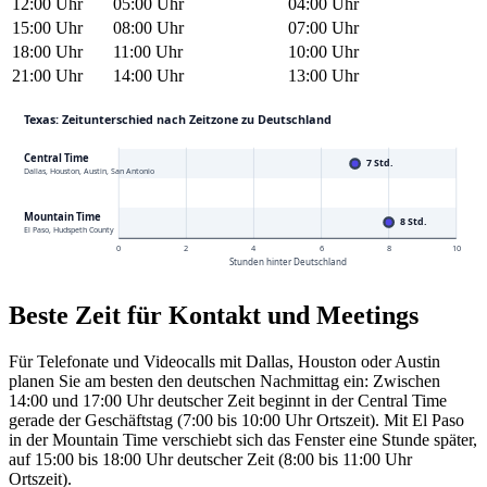
12:00 Uhr
05:00 Uhr
04:00 Uhr
15:00 Uhr
08:00 Uhr
07:00 Uhr
18:00 Uhr
11:00 Uhr
10:00 Uhr
21:00 Uhr
14:00 Uhr
13:00 Uhr
Texas: Zeitunterschied nach
Zeitzone
zu Deutschland
Central Time
7 Std.
Dallas, Houston, Austin, San Antonio
Mountain Time
8 Std.
El Paso, Hudspeth County
0
2
4
6
8
10
Stunden hinter Deutschland
Beste Zeit für Kontakt und Meetings
Für Telefonate und Videocalls mit Dallas, Houston oder Austin
planen Sie am besten den deutschen Nachmittag ein: Zwischen
14:00 und 17:00 Uhr deutscher Zeit beginnt in der Central Time
gerade der Geschäftstag (7:00 bis 10:00 Uhr Ortszeit). Mit El Paso
in der Mountain Time verschiebt sich das Fenster eine Stunde später,
auf 15:00 bis 18:00 Uhr deutscher Zeit (8:00 bis 11:00 Uhr
Ortszeit).