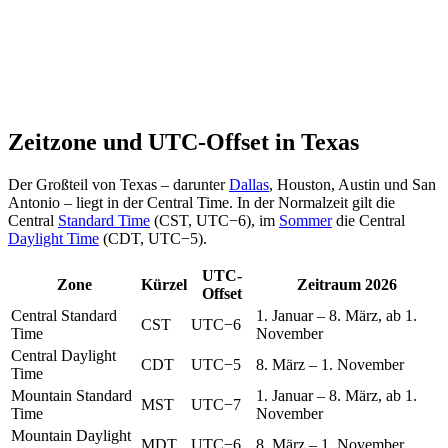
Zeitzone und UTC-Offset in Texas
Der Großteil von Texas – darunter
Dallas
, Houston, Austin und San
Antonio – liegt in der Central Time. In der Normalzeit gilt die
Central
Standard Time
(CST, UTC−6), im
Sommer
die Central
Daylight Time
(CDT, UTC−5).
UTC-
Zone
Kürzel
Zeitraum 2026
Offset
Central Standard
1. Januar – 8. März, ab 1.
CST
UTC−6
Time
November
Central Daylight
CDT
UTC−5
8. März – 1. November
Time
Mountain Standard
1. Januar – 8. März, ab 1.
MST
UTC−7
Time
November
Mountain Daylight
MDT
UTC−6
8. März – 1. November